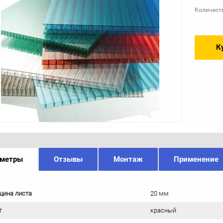
Количест
К
аметры
Отзывы
Монтаж
Применение
щина листа
20 мм
т
красный