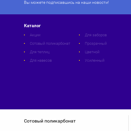
Вы можете подписавшись на наши новости!
Каталог
Акции
Для заборов
Сотовый поликарбонат
Прозрачный
Для теплиц
Цветной
Для навесов
Усиленный
Сотовый поликарбонат