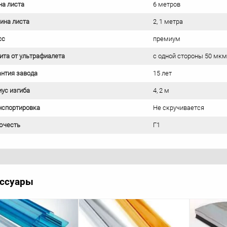
на листа
6 метров
ина листа
2, 1 метра
сс
премиум
ита от ультрафиалета
с одной стороны 50 мкм
антия завода
15 лет
иус изгиба
4, 2 м
нспортировка
Не скручивается
ючесть
Г1
ссуары