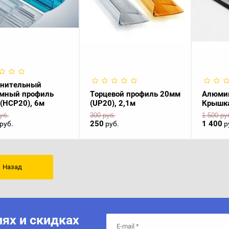
инительный
мный профиль
Торцевой профиль 20мм
Алюмин
(HCP20), 6м
(UP20), 2,1м
Крышка
уб.
300
руб.
1 500
ру
250
1 400
руб.
руб.
р
Назад
ях и скидках