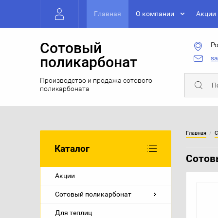
Главная
О компании
Акции
Сотовый
Ро
поликарбонат
sa
Производство и продажа сотового
поликарбоната
Главная
  /  
С
Каталог
Сотов
Акции
Сотовый поликарбонат
Для теплиц