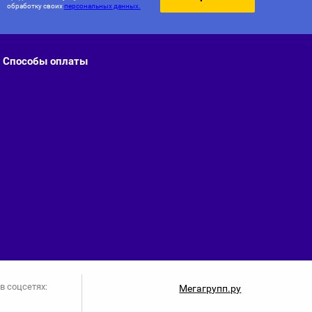
обработку своих
персональных данных.
Способы оплаты
в соцсетях:
Мегагрупп.ру