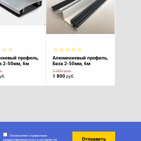
иевый профиль,
Алюминиевый профиль,
 2-50мм, 6м
База 2-50мм, 6м
Термоша
б.
2 000
руб.
14
руб.
1 800
15
уб.
руб.
руб.
Ознакомлен с правилами
Отправить
предоставления услуг и согласен на