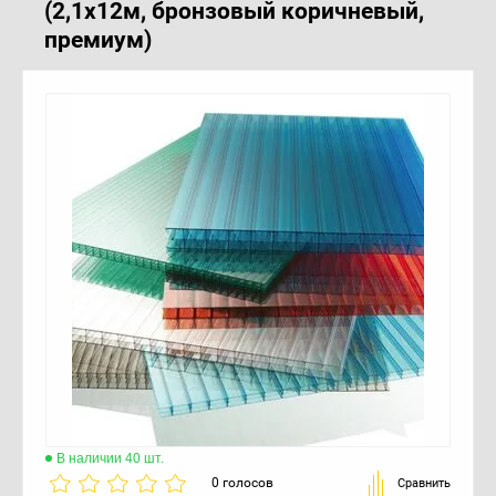
(2,1x12м, бронзовый коричневый,
32 мм
Серебро
премиум)
Резиновый уплотнитель
Зеленый
Гермолента
Перфолента
В наличии 40 шт.
0 голосов
Сравнить